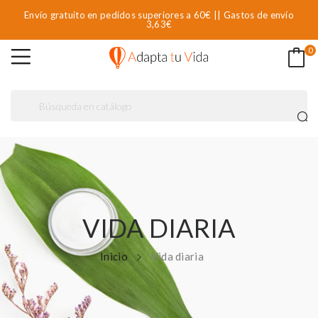
Envío gratuito en pedidos superiores a 60€ || Gastos de envío
3,63€
0
VIDA DIARIA
Inicio
Vida diaria