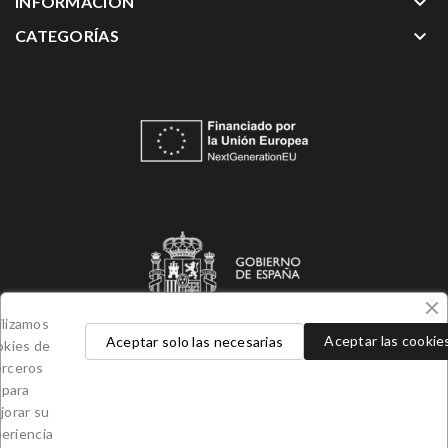
keyboard_arrow_down
INFORMACIÓN
keyboard_arrow_down
CATEGORÍAS
ilizamos
Aceptar las cookie
Aceptar solo las necesarias
okies de
erceros
para
jorar su
eriencia