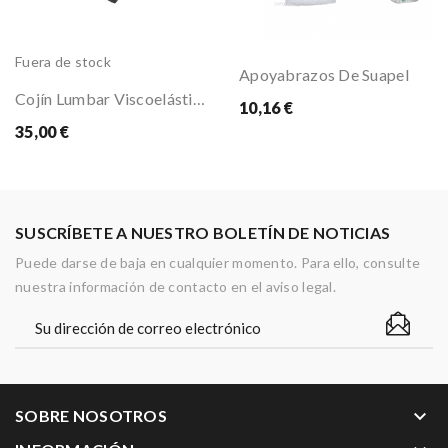
Fuera de stock
Apoyabrazos De Suapel
Cojín Lumbar Viscoelástico
10,16 €
35,00 €
SUSCRÍBETE A NUESTRO BOLETÍN DE NOTICIAS
Puede darse de baja en cualquier momento. Para ello, consulte
nuestra información de contacto en el aviso legal.
keyboard_arrow_down
SOBRE NOSOTROS