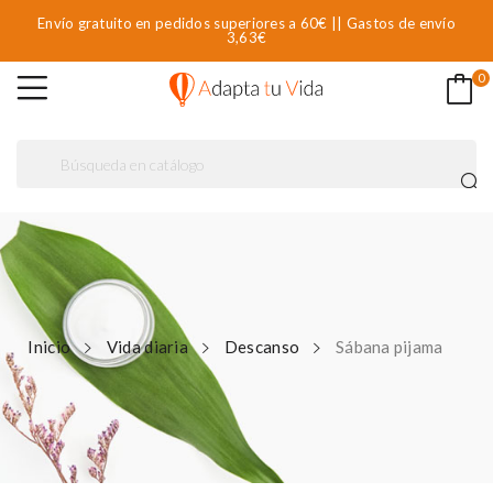
Envío gratuito en pedidos superiores a 60€ || Gastos de envío
3,63€
0
Inicio
Vida diaria
Descanso
Sábana pijama