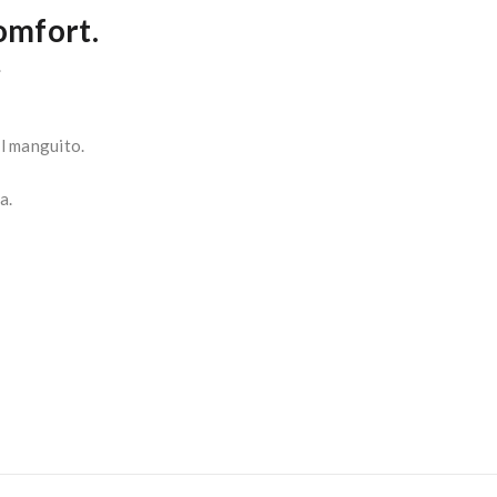
omfort.
.
el manguito.
a.