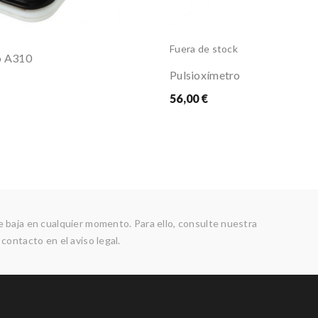
Fuera de stock
o A310
Pulsioxímetro
56,00 €
 baja en cualquier momento. Para ello, consulte nuestra
contacto en el aviso legal.