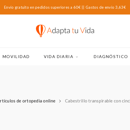
Envío gratuito en pedidos superiores a 60€ || Gastos de envío 3,63€
MOVILIDAD
VIDA DIARIA
DIAGNÓSTICO
rtículos de ortopedia online
Cabestrillo transpirable con cin