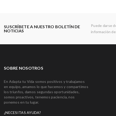
Puede darse de
SUSCRÍBETE A NUESTRO BOLETÍN DE
NOTICIAS
información de 
SOBRE NOSOTROS
En Adapta tu Vida somos positivos y trabajamos
en equipo, amamos lo que hacemos y compartimos
los triunfos, damos segundas oportunidades,
somos proactivos, tenemos paciencia, nos
ponemos en tu lugar.
¿NECESITAS AYUDA?