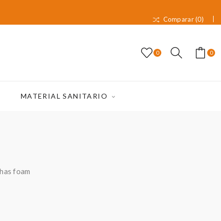
Comparar (
0
)
0
0
MATERIAL SANITARIO
chas foam