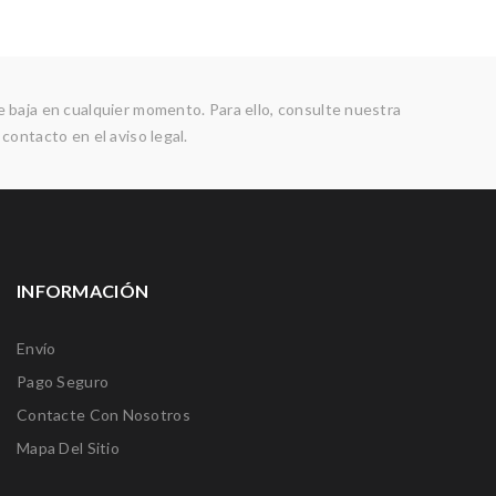
 baja en cualquier momento. Para ello, consulte nuestra
contacto en el aviso legal.
INFORMACIÓN
Envío
Pago Seguro
Contacte Con Nosotros
Mapa Del Sitio